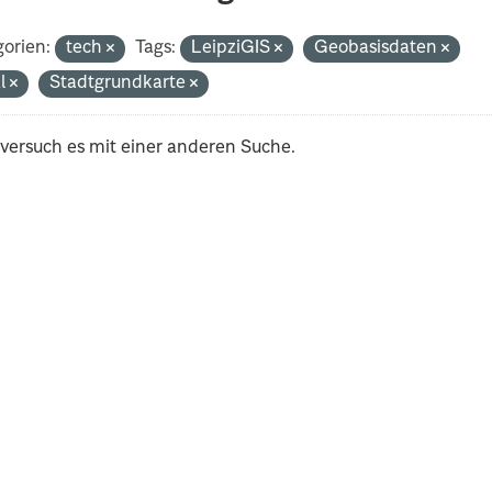
orien:
tech
Tags:
LeipziGIS
Geobasisdaten
al
Stadtgrundkarte
 versuch es mit einer anderen Suche.