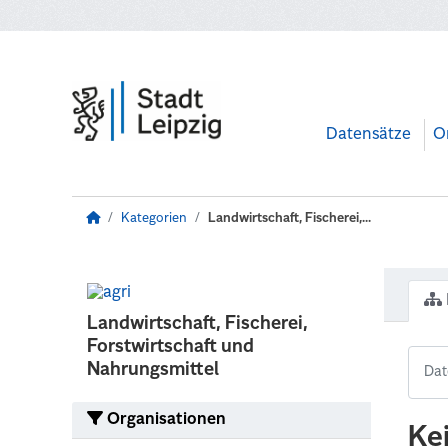
Zum Hauptinhalt wechseln
Datensätze
O
Kategorien
Landwirtschaft, Fischerei,...
Landwirtschaft, Fischerei,
Forstwirtschaft und
Nahrungsmittel
Organisationen
Ke