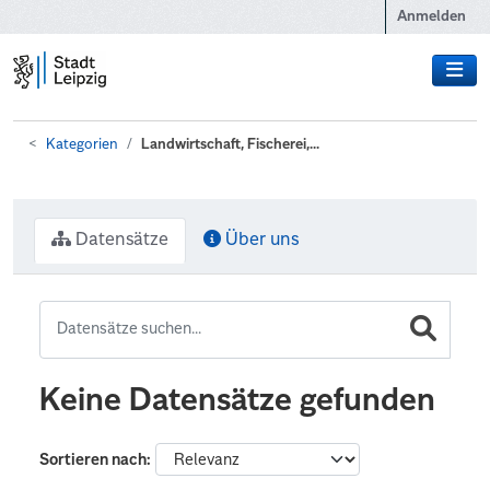
Zum Hauptinhalt wechseln
Anmelden
Kategorien
Landwirtschaft, Fischerei,...
Datensätze
Über uns
Keine Datensätze gefunden
Sortieren nach