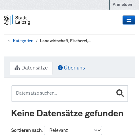
Zum Hauptinhalt wechseln
Anmelden
Kategorien
Landwirtschaft, Fischerei,...
Datensätze
Über uns
Keine Datensätze gefunden
Sortieren nach