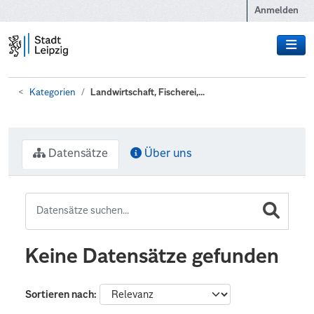
Zum Hauptinhalt wechseln
Anmelden
Kategorien
Landwirtschaft, Fischerei,...
Datensätze
Über uns
Keine Datensätze gefunden
Sortieren nach