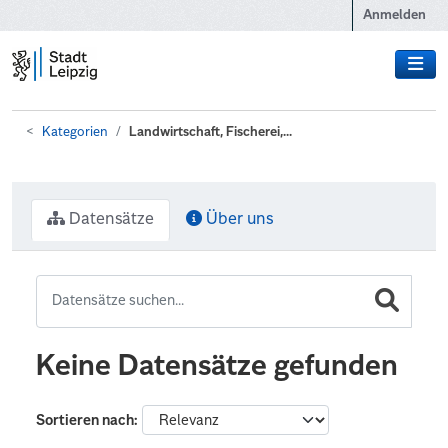
Zum Hauptinhalt wechseln
Anmelden
Kategorien
Landwirtschaft, Fischerei,...
Datensätze
Über uns
Keine Datensätze gefunden
Sortieren nach