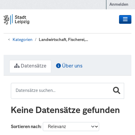
Zum Hauptinhalt wechseln
Anmelden
Kategorien
Landwirtschaft, Fischerei,...
Datensätze
Über uns
Keine Datensätze gefunden
Sortieren nach