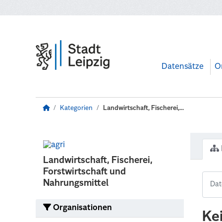
Zum Hauptinhalt wechseln
Datensätze
O
Kategorien
Landwirtschaft, Fischerei,...
Landwirtschaft, Fischerei,
Forstwirtschaft und
Nahrungsmittel
Organisationen
Ke