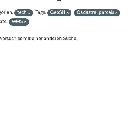
orien:
tech
Tags:
GeoSN
Cadastral parcels
ate:
WMS
 versuch es mit einer anderen Suche.