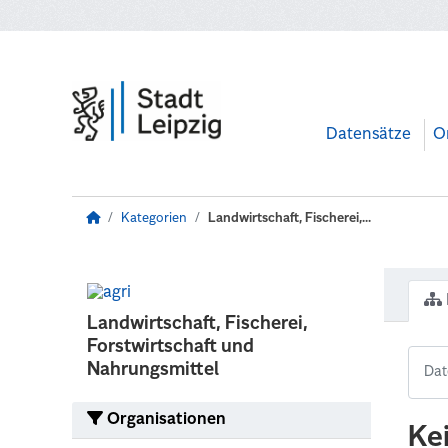
Zum Hauptinhalt wechseln
Datensätze
O
Kategorien
Landwirtschaft, Fischerei,...
Landwirtschaft, Fischerei,
Forstwirtschaft und
Nahrungsmittel
Organisationen
Ke