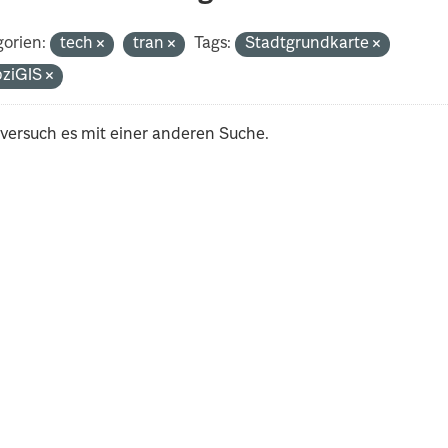
orien:
tech
tran
Tags:
Stadtgrundkarte
pziGIS
 versuch es mit einer anderen Suche.