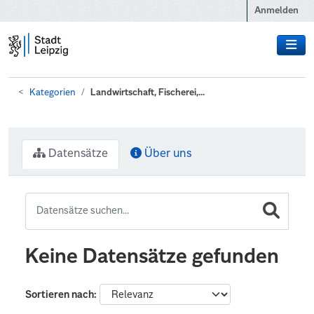
Zum Hauptinhalt wechseln
Anmelden
Kategorien
Landwirtschaft, Fischerei,...
Datensätze
Über uns
Keine Datensätze gefunden
Sortieren nach