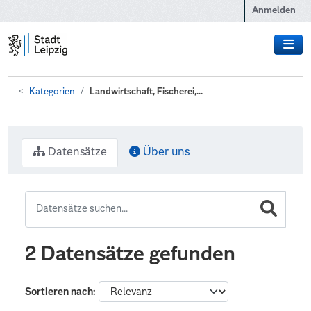
Zum Hauptinhalt wechseln
Anmelden
Kategorien
Landwirtschaft, Fischerei,...
Datensätze
Über uns
2 Datensätze gefunden
Sortieren nach