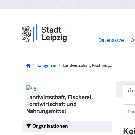
Zum Hauptinhalt wechseln
Datensätze
O
Kategorien
Landwirtschaft, Fischerei,...
Landwirtschaft, Fischerei,
Forstwirtschaft und
Nahrungsmittel
Organisationen
Ke