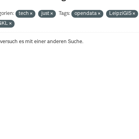
orien:
tech
just
Tags:
opendata
LeipziGIS
GKL
 versuch es mit einer anderen Suche.