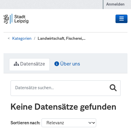
Zum Hauptinhalt wechseln
Anmelden
Kategorien
Landwirtschaft, Fischerei,...
Datensätze
Über uns
Keine Datensätze gefunden
Sortieren nach