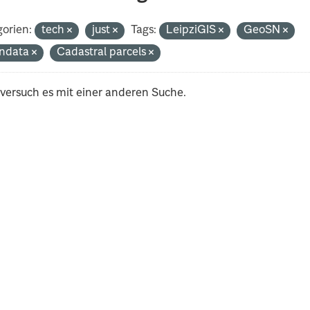
orien:
tech
just
Tags:
LeipziGIS
GeoSN
ndata
Cadastral parcels
 versuch es mit einer anderen Suche.