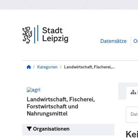
Zum Hauptinhalt wechseln
Datensätze
O
Kategorien
Landwirtschaft, Fischerei,...
Landwirtschaft, Fischerei,
Forstwirtschaft und
Nahrungsmittel
Organisationen
Ke