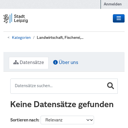
Zum Hauptinhalt wechseln
Anmelden
Kategorien
Landwirtschaft, Fischerei,...
Datensätze
Über uns
Keine Datensätze gefunden
Sortieren nach