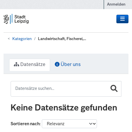
Zum Hauptinhalt wechseln
Anmelden
Kategorien
Landwirtschaft, Fischerei,...
Datensätze
Über uns
Keine Datensätze gefunden
Sortieren nach