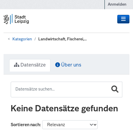
Zum Hauptinhalt wechseln
Anmelden
Kategorien
Landwirtschaft, Fischerei,...
Datensätze
Über uns
Keine Datensätze gefunden
Sortieren nach