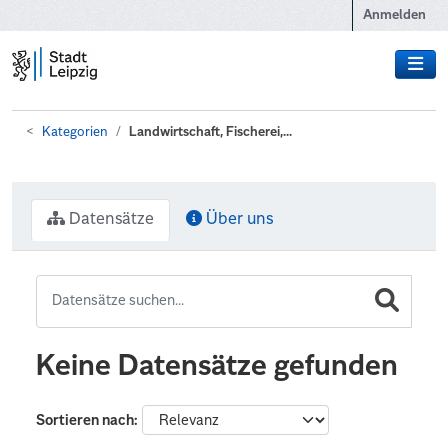
Zum Hauptinhalt wechseln
Anmelden
Kategorien
Landwirtschaft, Fischerei,...
Datensätze
Über uns
Keine Datensätze gefunden
Sortieren nach