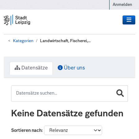
Zum Hauptinhalt wechseln
Anmelden
Kategorien
Landwirtschaft, Fischerei,...
Datensätze
Über uns
Keine Datensätze gefunden
Sortieren nach