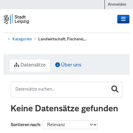
Zum Hauptinhalt wechseln
Anmelden
Kategorien
Landwirtschaft, Fischerei,...
Datensätze
Über uns
Keine Datensätze gefunden
Sortieren nach