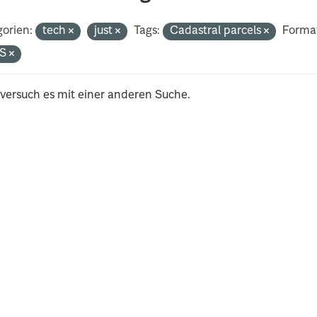
orien:
tech
just
Tags:
Cadastral parcels
Forma
S
 versuch es mit einer anderen Suche.