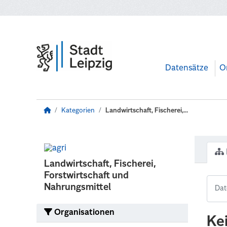
Zum Hauptinhalt wechseln
Datensätze
O
Kategorien
Landwirtschaft, Fischerei,...
Landwirtschaft, Fischerei,
Forstwirtschaft und
Nahrungsmittel
Organisationen
Ke