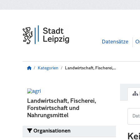
Zum Hauptinhalt wechseln
Datensätze
O
Kategorien
Landwirtschaft, Fischerei,...
Landwirtschaft, Fischerei,
Forstwirtschaft und
Nahrungsmittel
Organisationen
Ke