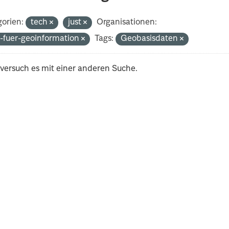
orien:
tech
just
Organisationen:
-fuer-geoinformation
Tags:
Geobasisdaten
 versuch es mit einer anderen Suche.