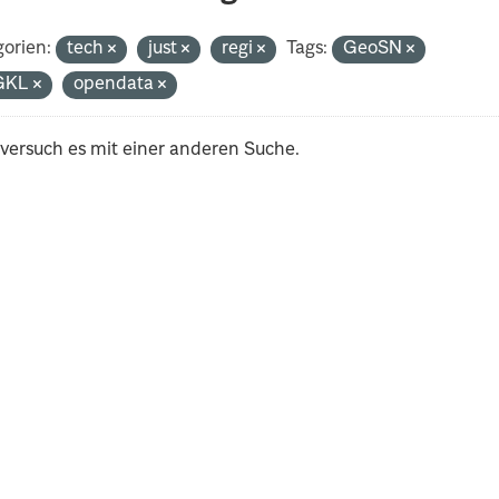
orien:
tech
just
regi
Tags:
GeoSN
GKL
opendata
 versuch es mit einer anderen Suche.