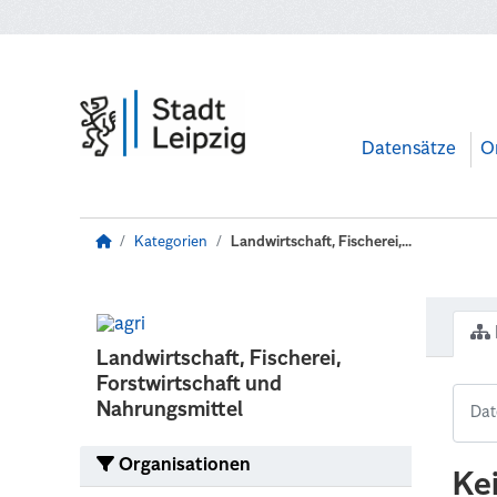
Zum Hauptinhalt wechseln
Datensätze
O
Kategorien
Landwirtschaft, Fischerei,...
Landwirtschaft, Fischerei,
Forstwirtschaft und
Nahrungsmittel
Organisationen
Ke