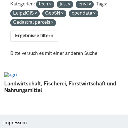
Kategorien:
tech
just
envi
Tags:
LeipziGIS
GeoSN
opendata
Cadastral parcels
Ergebnisse filtern
Bitte versuch es mit einer anderen Suche.
Landwirtschaft, Fischerei, Forstwirtschaft und
Nahrungsmittel
Impressum