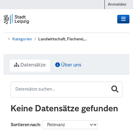
Zum Hauptinhalt wechseln
Anmelden
Kategorien
Landwirtschaft, Fischerei,...
Datensätze
Über uns
Keine Datensätze gefunden
Sortieren nach