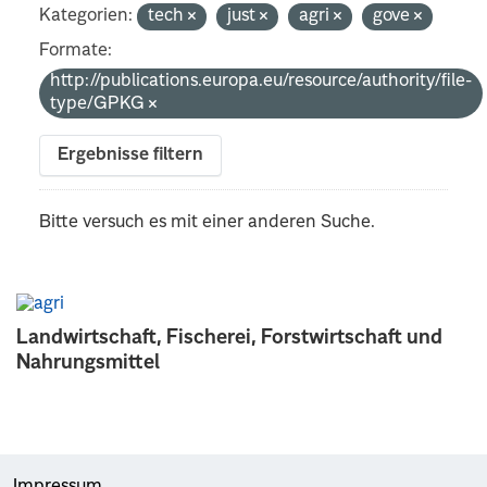
Kategorien:
tech
just
agri
gove
Formate:
http://publications.europa.eu/resource/authority/file-
type/GPKG
Ergebnisse filtern
Bitte versuch es mit einer anderen Suche.
Landwirtschaft, Fischerei, Forstwirtschaft und
Nahrungsmittel
Impressum