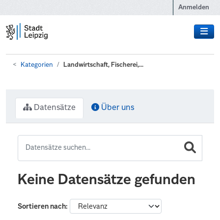
Zum Hauptinhalt wechseln
Anmelden
Kategorien
Landwirtschaft, Fischerei,...
Datensätze
Über uns
Keine Datensätze gefunden
Sortieren nach