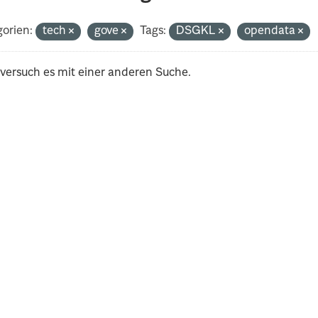
orien:
tech
gove
Tags:
DSGKL
opendata
 versuch es mit einer anderen Suche.