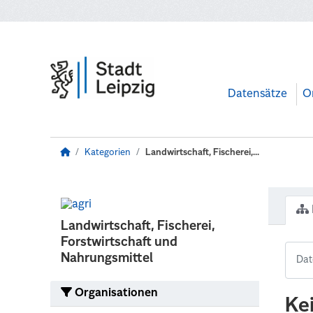
Zum Hauptinhalt wechseln
Datensätze
O
Kategorien
Landwirtschaft, Fischerei,...
Landwirtschaft, Fischerei,
Forstwirtschaft und
Nahrungsmittel
Organisationen
Ke