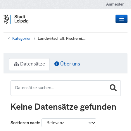
Zum Hauptinhalt wechseln
Anmelden
Kategorien
Landwirtschaft, Fischerei,...
Datensätze
Über uns
Keine Datensätze gefunden
Sortieren nach