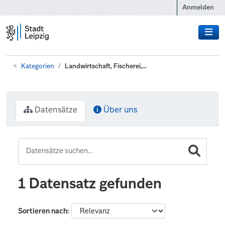
Zum Hauptinhalt wechseln
Anmelden
Kategorien
Landwirtschaft, Fischerei,...
Datensätze
Über uns
1 Datensatz gefunden
Sortieren nach