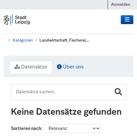
Zum Hauptinhalt wechseln
Anmelden
Kategorien
Landwirtschaft, Fischerei,...
Datensätze
Über uns
Keine Datensätze gefunden
Sortieren nach