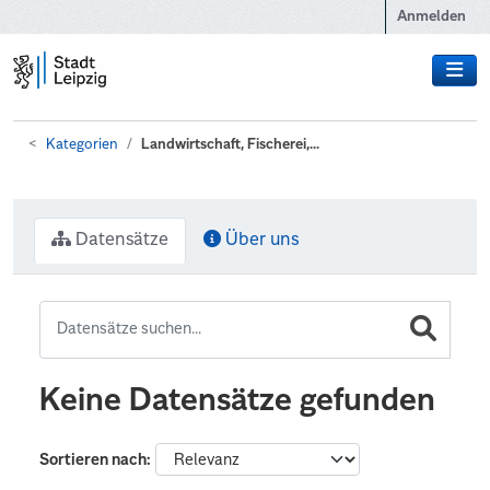
Zum Hauptinhalt wechseln
Anmelden
Kategorien
Landwirtschaft, Fischerei,...
Datensätze
Über uns
Keine Datensätze gefunden
Sortieren nach