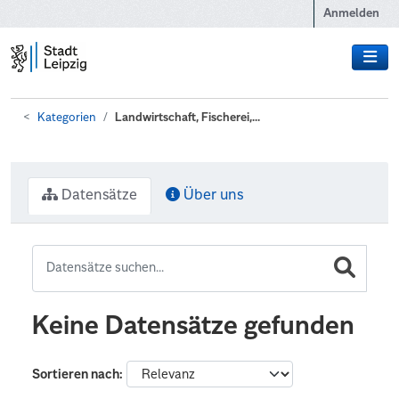
Zum Hauptinhalt wechseln
Anmelden
Kategorien
Landwirtschaft, Fischerei,...
Datensätze
Über uns
Keine Datensätze gefunden
Sortieren nach