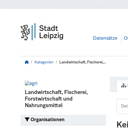
Zum Hauptinhalt wechseln
Datensätze
O
Kategorien
Landwirtschaft, Fischerei,...
Landwirtschaft, Fischerei,
Forstwirtschaft und
Nahrungsmittel
Organisationen
Ke