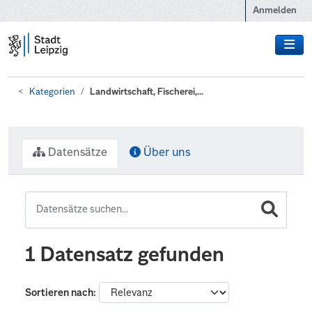
Zum Hauptinhalt wechseln
Anmelden
Kategorien
Landwirtschaft, Fischerei,...
Datensätze
Über uns
1 Datensatz gefunden
Sortieren nach