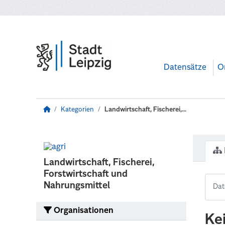
Zum Hauptinhalt wechseln
Datensätze
O
Kategorien
Landwirtschaft, Fischerei,...
Landwirtschaft, Fischerei,
Forstwirtschaft und
Nahrungsmittel
Organisationen
Ke