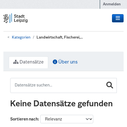
Zum Hauptinhalt wechseln
Anmelden
Kategorien
Landwirtschaft, Fischerei,...
Datensätze
Über uns
Keine Datensätze gefunden
Sortieren nach