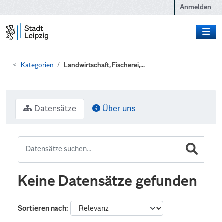
Zum Hauptinhalt wechseln
Anmelden
Kategorien
Landwirtschaft, Fischerei,...
Datensätze
Über uns
Keine Datensätze gefunden
Sortieren nach