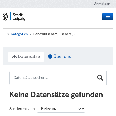
Zum Hauptinhalt wechseln
Anmelden
Kategorien
Landwirtschaft, Fischerei,...
Datensätze
Über uns
Keine Datensätze gefunden
Sortieren nach