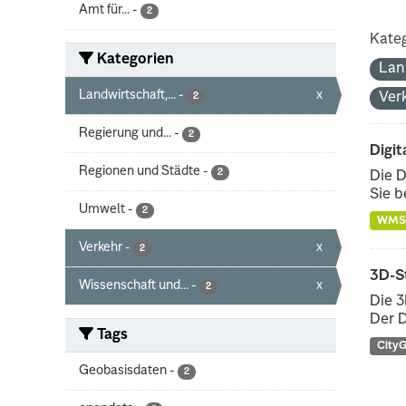
Amt für...
-
2
Kateg
Kategorien
Lan
Landwirtschaft,...
-
x
Ver
2
Regierung und...
-
2
Digit
Regionen und Städte
-
2
Die D
Sie b
Umwelt
-
2
WMS
Verkehr
-
x
2
3D-S
Wissenschaft und...
-
x
2
Die 3
Der D
Tags
City
Geobasisdaten
-
2