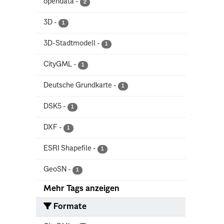
opendata
-
2
3D
-
1
3D-Stadtmodell
-
1
CityGML
-
1
Deutsche Grundkarte
-
1
DSK5
-
1
DXF
-
1
ESRI Shapefile
-
1
GeoSN
-
1
Mehr Tags anzeigen
Formate