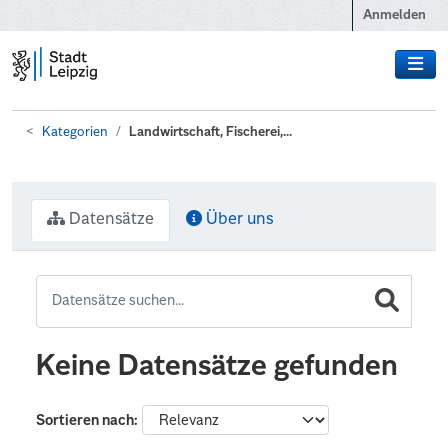
Zum Hauptinhalt wechseln
Anmelden
Kategorien
Landwirtschaft, Fischerei,...
Datensätze
Über uns
Keine Datensätze gefunden
Sortieren nach