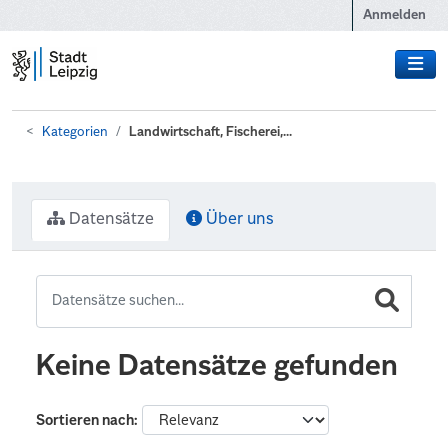
Zum Hauptinhalt wechseln
Anmelden
Kategorien
Landwirtschaft, Fischerei,...
Datensätze
Über uns
Keine Datensätze gefunden
Sortieren nach