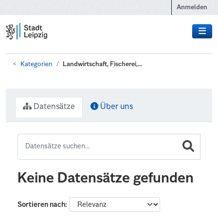
Zum Hauptinhalt wechseln
Anmelden
Kategorien
Landwirtschaft, Fischerei,...
Datensätze
Über uns
Keine Datensätze gefunden
Sortieren nach