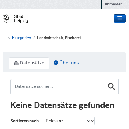
Zum Hauptinhalt wechseln
Anmelden
Kategorien
Landwirtschaft, Fischerei,...
Datensätze
Über uns
Keine Datensätze gefunden
Sortieren nach