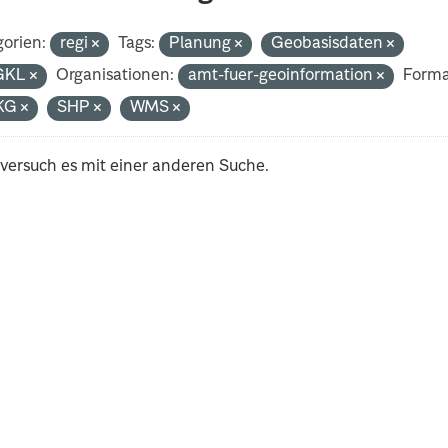
orien:
regi
Tags:
Planung
Geobasisdaten
GKL
Organisationen:
amt-fuer-geoinformation
Forma
KG
SHP
WMS
 versuch es mit einer anderen Suche.