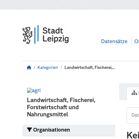
Zum Hauptinhalt wechseln
Datensätze
O
Kategorien
Landwirtschaft, Fischerei,...
Landwirtschaft, Fischerei,
Forstwirtschaft und
Nahrungsmittel
Organisationen
Ke