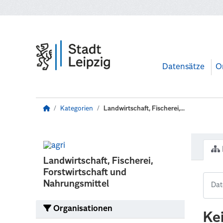
Zum Hauptinhalt wechseln
Datensätze
O
Kategorien
Landwirtschaft, Fischerei,...
Landwirtschaft, Fischerei,
Forstwirtschaft und
Nahrungsmittel
Organisationen
Ke