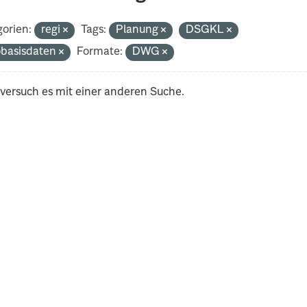
orien:
regi
Tags:
Planung
DSGKL
basisdaten
Formate:
DWG
 versuch es mit einer anderen Suche.