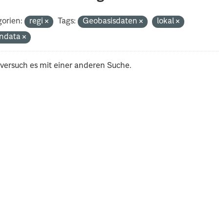
orien:
regi
Tags:
Geobasisdaten
lokal
ndata
 versuch es mit einer anderen Suche.