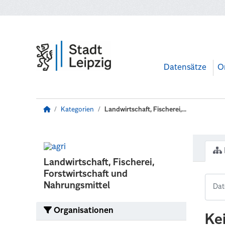
Zum Hauptinhalt wechseln
Datensätze
O
Kategorien
Landwirtschaft, Fischerei,...
Landwirtschaft, Fischerei,
Forstwirtschaft und
Nahrungsmittel
Organisationen
Ke