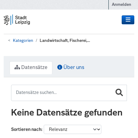
Zum Hauptinhalt wechseln
Anmelden
Kategorien
Landwirtschaft, Fischerei,...
Datensätze
Über uns
Keine Datensätze gefunden
Sortieren nach