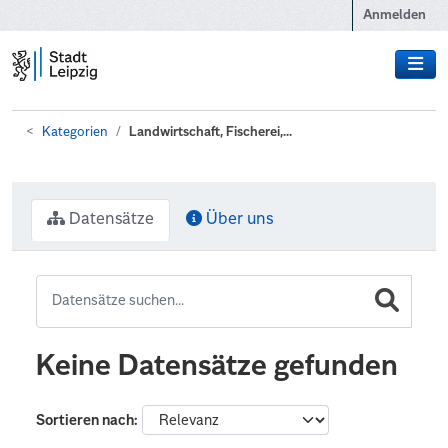
Zum Hauptinhalt wechseln
Anmelden
Kategorien
Landwirtschaft, Fischerei,...
Datensätze
Über uns
Keine Datensätze gefunden
Sortieren nach