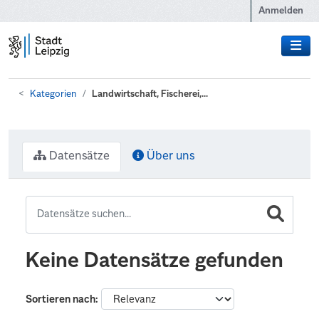
Zum Hauptinhalt wechseln
Anmelden
Kategorien
Landwirtschaft, Fischerei,...
Datensätze
Über uns
Keine Datensätze gefunden
Sortieren nach