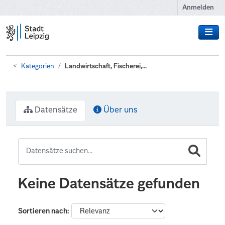
Zum Hauptinhalt wechseln
Anmelden
Kategorien
Landwirtschaft, Fischerei,...
Datensätze
Über uns
Keine Datensätze gefunden
Sortieren nach