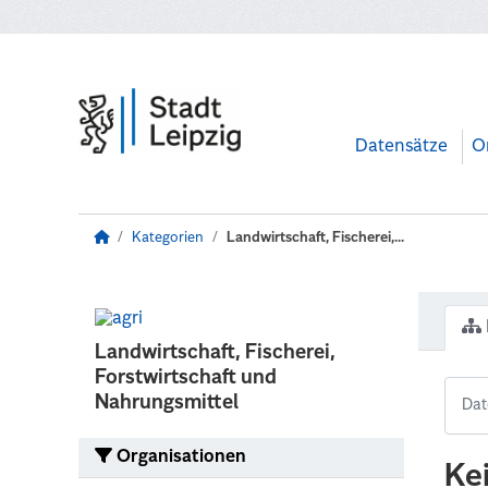
Zum Hauptinhalt wechseln
Datensätze
O
Kategorien
Landwirtschaft, Fischerei,...
Landwirtschaft, Fischerei,
Forstwirtschaft und
Nahrungsmittel
Organisationen
Ke