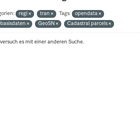
orien:
regi
tran
Tags:
opendata
basisdaten
GeoSN
Cadastral parcels
 versuch es mit einer anderen Suche.