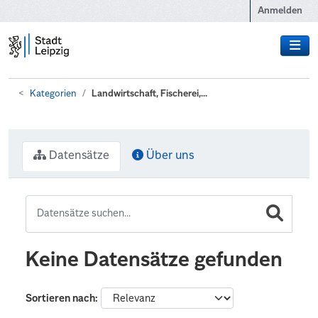
Zum Hauptinhalt wechseln
Anmelden
Kategorien
Landwirtschaft, Fischerei,...
Datensätze
Über uns
Keine Datensätze gefunden
Sortieren nach